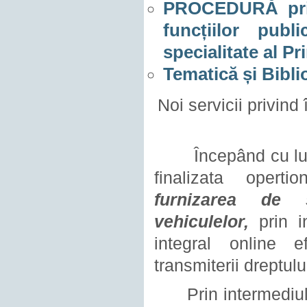
PROCEDURĂ privi
funcțiilor pub
specialitate al 
Tematică și Bibli
Noi servicii privin
Începând cu luna iu
finalizata operti
furnizarea de s
vehiculelor,
prin in
integral online ef
transmiterii dreptul
Prin intermediul pl