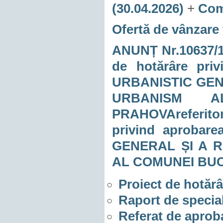
(30.04.2026)
+
Comu
Ofertă de vânzare 
ANUNȚ Nr.10637/17.
de hotărâre pri
URBANISTIC GE
URBANISM A
PRAHOVAreferitor
privind aproba
GENERAL ȘI A 
AL COMUNEI BU
Proiect de hotărâ
Raport de special
Referat de aprob