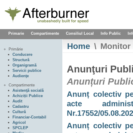
Primarie
Compartimente
Consiliul Local
Info Public
Inf
Home
\
Monitor 
Primărie
Conducere
Structură
Organigramă
Anunţuri Publ
Servicii publice
Audienţe
Anunțuri Publi
Compartimente
Asistenţă socială
Anunț colectiv pe
Achiziții Publice
Audit
acte adminis
Cadastru
Nr.17552/05.08.20
Cultură
Financiar-Contabil
Agricol
Anunț colectiv pe
SPCLEP