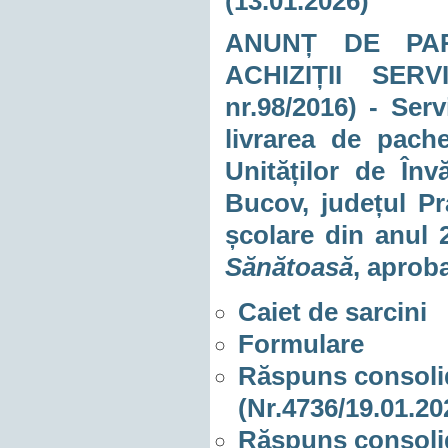
(13.01.2026)
ANUNȚ DE PAR
ACHIZIȚII SER
nr.98/2016) - Ser
livrarea de pache
Unităților de În
Bucov, județul Pr
școlare din anul 
Sănătoasă
, aprob
Caiet de sarcini
Formulare
Răspuns consolidat
(Nr.4736/19.01.20
Răspuns consolidat