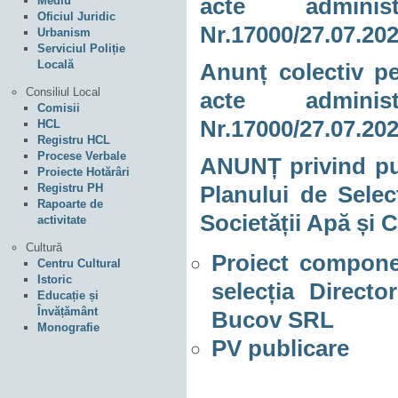
Mediu
acte adminis
Oficiul Juridic
Nr.17000/27.07.20
Urbanism
Serviciul Poliție
Locală
Anunț colectiv pe
Consiliul Local
acte adminis
Comisii
Nr.17000/27.07.20
HCL
Registru HCL
Procese Verbale
ANUNȚ privind pub
Proiecte Hotărâri
Registru PH
Planului de Selec
Rapoarte de
Societății Apă și
activitate
Cultură
Proiect componen
Centru Cultural
Istoric
selecția Directo
Educație și
Învățământ
Bucov SRL
Monografie
PV publicare