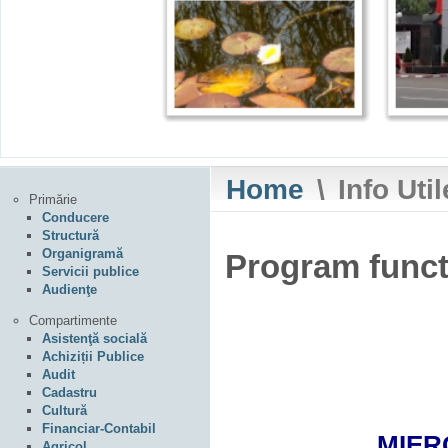
Home
\
Info Uti
Primărie
Conducere
Structură
Organigramă
Program funct
Servicii publice
Audienţe
Compartimente
Asistenţă socială
Achiziții Publice
Audit
Cadastru
Cultură
Financiar-Contabil
MIERC
Agricol